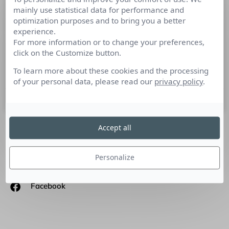
mainly use statistical data for performance and
Presse française : la révolution est-
optimization purposes and to bring you a better
elle en marche?
experience.
For more information or to change your preferences,
Dépassée, sclérosée voire têtue, la presse n’a plus la côte…
click on the Customize button.
Pourtant cet univers a tous les atouts pour voir le bout du
tunnel et réussir
To learn more about these cookies and the processing
of your personal data, please read our
privacy policy
.
6 mai 2015
Accept all
SUIVEZ-NOUS
Personalize
Linkedin
Facebook