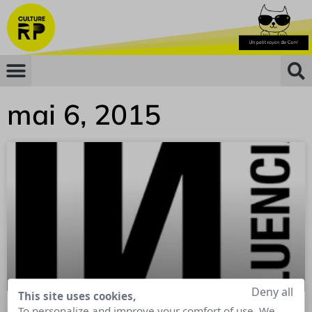
mai 6, 2015
Deny all
This site uses cookies,
To personalize and improve your comfort of use. We