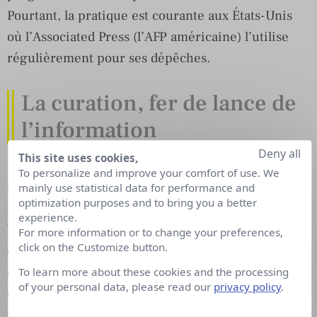
Pourtant, la pratique est courante aux États-Unis
où l’Associated Press (l’AFP américaine) l’utilise
régulièrement pour ses dépêches.
La curation, fer de lance de
l’information
Deny all
This site uses cookies,
En parallèle, de nouveaux outils ont fait leur
To personalize and improve your comfort of use. We
apparition. On citera notamment Medium, un
mainly use statistical data for performance and
optimization purposes and to bring you a better
média numérique natif lancé en 2012 par Evan
experience.
Williams, qui avait créé Blogger en 1999 avant de
For more information or to change your preferences,
click on the Customize button.
co-fonder Twitter. Cet hybride entre social média
et site d’informations est un fer de lance de la
To learn more about these cookies and the processing
of your personal data, please read our
privacy policy
.
curation de contenus, avec la promesse que tout
internaute peut devenir journaliste, bien qu’il