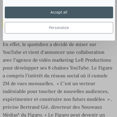
s’agisse en fait de simples relais d’informations.
Accept all
La vidéo en position forte
Personalize
Du côté du Figaro, c’est un autre enjeu qui se joue.
En effet, le quotidien a décidé de miser sur
YouTube et vient d’annoncer une collaboration
avec l’agence de vidéo marketing Left Productions
pour développer ses 8 chaînes YouTube. Le Figaro
a compris l’intérêt du réseau social où il cumule
2M de vues mensuelles. » C’est un vecteur
indéniable pour toucher de nouvelles audiences,
expérimenter et construire nos futurs modèles » ,
précise Bertrand Gié, directeur des Nouveaux
Médias* du Figaro. « Le Figaro peut devenir un