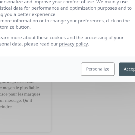
personalize and improve your comfort of use. We mainly use
tistical data for performance and optimization purposes and to
ng you a better experience.
 more information or to change your preferences, click on the
tomize button.
es de
iqués de
learn more about these cookies and the processing of your
pour
sonal data, please read our
privacy policy
.
er vos RP et
ontent
ng
Personalize
Accep
ué de presse reste
e moyen le plus fiable
ficace pour les marques
eur message. Qu’il
teindre