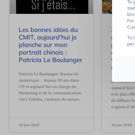
To 
sta
bri
For
Cus
Les bonnes idées du
3 modèl
CMIT, aujourd’hui je
commun
To 
planche sur mon
presse 
per
portrait chinois :
dynamis
Patricia Le Boulanger
votre c
marketi
Patricia Le Boulanger, femme du
numérique… depuis 20 ans dans
Le communiq
l’IT et aujourd’hui en charge du
aujourd’hui l
Marketing et de la communication
et le plus ef
chez Toshiba, curieuse de nature,
de diffuser l
s’agisse d’at
18 juin 2018
18 juin 2018