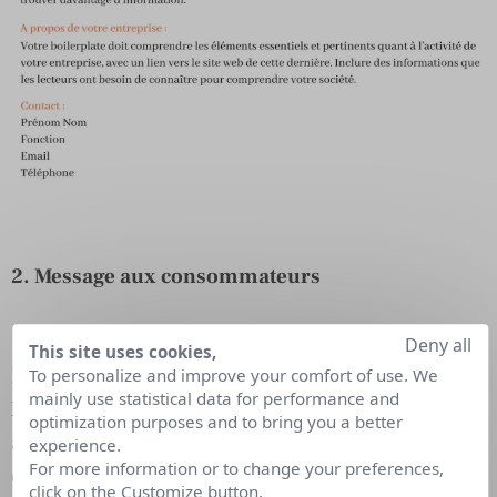
2. Message aux consommateurs
Deny all
This site uses cookies,
Les communiqués de presse ont durée de vie plus
To personalize and improve your comfort of use. We
mainly use statistical data for performance and
longue sur internet. Ces versions prennent un
optimization purposes and to bring you a better
angle unique quant à l’actualité d’une marque, et
experience.
For more information or to change your preferences,
diffusent ainsi leur message directement aux
click on the Customize button.