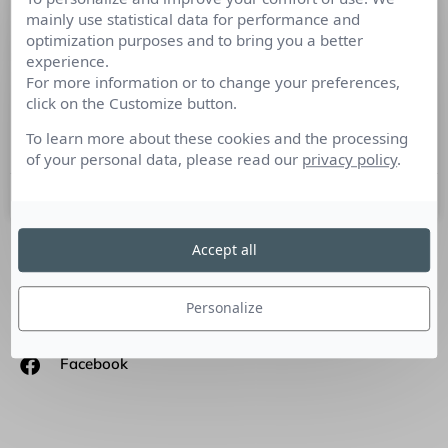
mainly use statistical data for performance and
Marketing digital, l’agilité se passe
optimization purposes and to bring you a better
aussi dans les universités
experience.
For more information or to change your preferences,
#ParoledInfluenceur « C’est la multiplicité voire la
click on the Customize button.
divergence des points de vue qui créent la valeur des idées. »
Interview de Maria Mercanti-Guérin, fondatrice de
To learn more about these cookies and the processing
of your personal data, please read our
privacy policy
.
10 octobre 2019
Accept all
SUIVEZ-NOUS
Personalize
Linkedin
Facebook