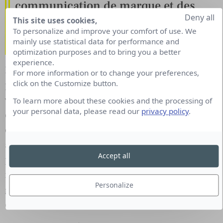
communication de marque et des
réseaux sociaux ? Et les meilleures
Deny all
This site uses cookies,
pratiques professionnelles que vous
To personalize and improve your comfort of use. We
mainly use statistical data for performance and
conseillez à vos étudiants ?
optimization purposes and to bring you a better
experience.
Nous abordons les réseaux sociaux de façon
For more information or to change your preferences,
click on the Customize button.
pragmatique. Je crois beaucoup à un apprentissage
via les outils. Les outils portent en eux des
To learn more about these cookies and the processing of
your personal data, please read our
privacy policy
.
concepts qui permettent de mieux comprendre ce
qu’est un réseau. Nous allons travailler, cette
année, sur les réseaux sociaux chinois car ils
Accept all
proposent une vision tout à fait actuelle des
nouveaux usages des consommateurs, une vision
Personalize
globalisante, un écosystème Full Service qui mêle
consommation, réseau, expérientiel…