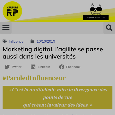
Influence
10/10/2019
Marketing digital, l’agilité se passe
aussi dans les universités
Twitter
LinkedIn
Facebook
#ParoledInfluenceur
«
C’est la multiplicité voire la divergence des
points de vue
qui créent la valeur des idées.
»