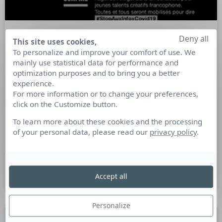
Deny all
This site uses cookies,
Les étudiants d’Audencia
To personalize and improve your comfort of use. We
SciencesCom s’attaquent aux infox
mainly use statistical data for performance and
liées au COVID-19 avec l’agence
optimization purposes and to bring you a better
Antigel
experience.
For more information or to change your preferences,
click on the Customize button.
Accompagnés par ANTIGEL, les 30 étudiants de 4ème année
des Écoles ECV et de 2e année à Audencia SciencesCom se
To learn more about these cookies and the processing
sont livré une grande bataille pour créer de belles
of your personal data, please read our
privacy policy
.
campagnes de sensibilisation sur le thème Le COVID-19 et
les Infox.
Accept all
26 mai 2020
Personalize