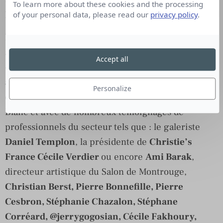
To learn more about these cookies and the processing
Fondateur de l’Agence Communic’Art.
of your personal data, please read our
privacy policy
.
Disponible à la lecture numérique, vous pouvez
aussi lire et retrouver une très belle parution
Accept all
«
Quand l’humanité vit une tragédie, l’art est une
ancre, un totem, un baume et une boussole
« ,
Personalize
édité par Communic’Art. Préfacé par François
Blanc et avec de nombreux témoignages de
professionnels du secteur
tels que : le galeriste
Daniel Templon
, la présidente de
Christie’s
France Cécile Verdier
ou encore
Ami Barak
,
directeur artistique du Salon de Montrouge,
Christian Berst, Pierre Bonnefille, Pierre
Cesbron, Stéphanie Chazalon, Stéphane
Corréard, @jerrygogosian, Cécile Fakhoury,