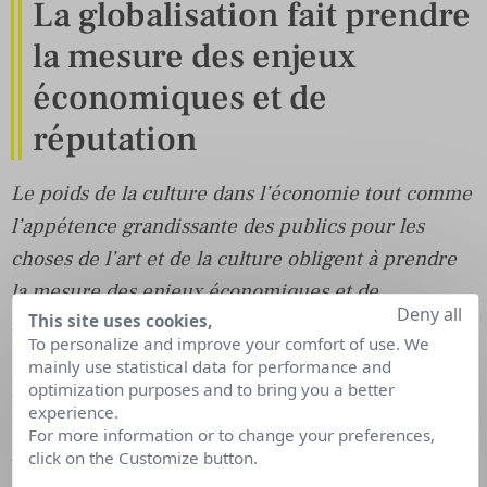
La globalisation fait prendre
la mesure des enjeux
économiques et de
réputation
Le poids de la culture dans l’économie tout comme
l’appétence grandissante des publics pour les
choses de l’art et de la culture obligent à prendre
la mesure des enjeux économiques et de
Deny all
This site uses cookies,
réputation.
To personalize and improve your comfort of use. We
mainly use statistical data for performance and
Le faire savoir auprès des publics comme le savoir
optimization purposes and to bring you a better
experience.
être sur son marché ou dans le cadre d’une
For more information or to change your preferences,
mission de service public culturel sont aujourd’hui
click on the Customize button.
des sujets incontournables
» – François Blanc,