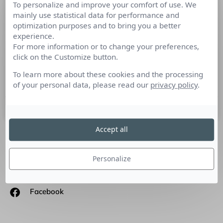
To personalize and improve your comfort of use. We
Mucem, une veille médias au service
mainly use statistical data for performance and
de la mise en valeur culturelle
optimization purposes and to bring you a better
experience.
For more information or to change your preferences,
Le dernier Livre Blanc de Cision décrypte les usages de la
click on the Customize button.
veille médias. Retrouvez le témoignage de 6 Dircoms.
Aujourd’hui celui de Julie Basquin, Responsable du
To learn more about these cookies and the processing
département communication du musée Mucem.
of your personal data, please read our
privacy policy
.
15 février 2022
Accept all
SUIVEZ-NOUS
Personalize
Linkedin
Facebook