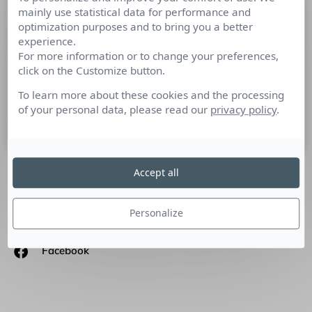
mainly use statistical data for performance and
Les marques qui nous font du bien.
optimization purposes and to bring you a better
experience.
Interview Patrice Laubignat, Marketer émotionnel : Imagine
For more information or to change your preferences,
chaque action inscrite au programme de l’année en
click on the Customize button.
communication ou en marketing sous l’angle de la valeur
créée pour le client, immanquablement tu en feras moins…
To learn more about these cookies and the processing
of your personal data, please read our
privacy policy
.
19 mai 2022
Accept all
SUIVEZ-NOUS
Personalize
Linkedin
Facebook