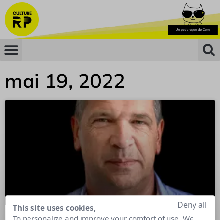
mai 19, 2022
Deny all
This site uses cookies,
To personalize and improve your comfort of use. We