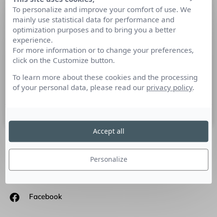
To personalize and improve your comfort of use. We
État des médias dans le monde : 3
mainly use statistical data for performance and
points à retenir.
optimization purposes and to bring you a better
experience.
Les priorités des journalistes ont-elles changées ? 2 années
For more information or to change your preferences,
de pandémie ont-elles fait émerger de nouvelles sources
click on the Customize button.
d’informations et quelles sont leurs attentes face aux
communicants ? Éléments de réponse dans l’étude que
To learn more about these cookies and the processing
Cision vient de sortir …
of your personal data, please read our
privacy policy
.
14 juin 2022
Accept all
SUIVEZ-NOUS
Personalize
Linkedin
Facebook