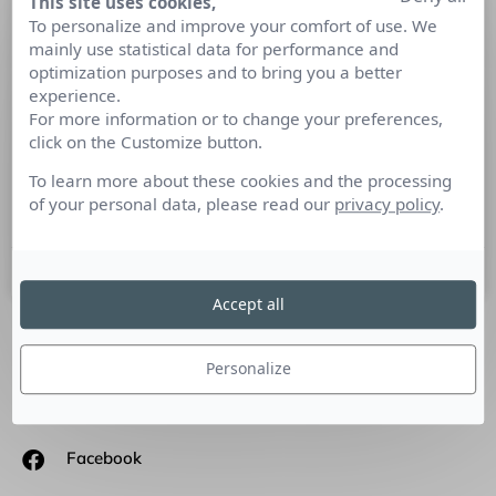
This site uses cookies,
En ces temps de post-COVID,
To personalize and improve your comfort of use. We
mainly use statistical data for performance and
renouons avec le dialogue pour
optimization purposes and to bring you a better
favoriser les bonnes pratiques entre
experience.
donneurs d’ordre et prestataires
For more information or to change your preferences,
click on the Customize button.
Tribune Etienne Demouy, président de Place de la
To learn more about these cookies and the processing
Communication, et Stéphane Brenne, président de Lille
of your personal data, please read our
privacy policy
.
Events.
29 juin 2022
Accept all
SUIVEZ-NOUS
Personalize
Linkedin
Facebook