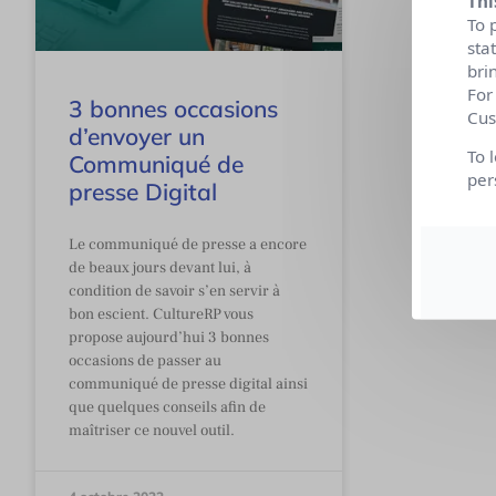
Thi
To 
sta
bri
For
3 bonnes occasions
Cus
d’envoyer un
To 
Communiqué de
per
presse Digital
Le communiqué de presse a encore
de beaux jours devant lui, à
condition de savoir s’en servir à
bon escient. CultureRP vous
propose aujourd’hui 3 bonnes
occasions de passer au
communiqué de presse digital ainsi
que quelques conseils afin de
maîtriser ce nouvel outil.