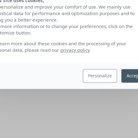
s site uses cookies,
personalize and improve your comfort of use. We mainly use
tistical data for performance and optimization purposes and to
ng you a better experience.
 more information or to change your preferences, click on the
tomize button.
learn more about these cookies and the processing of your
sonal data, please read our
privacy policy
.
Personalize
Accep