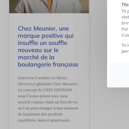
Thi
To 
sta
bri
Chez Meunier, une
For
marque positive qui
Cus
insuffle un souffle
To 
nouveau sur le
per
marché de la
boulangerie française
Interview Caroline Le Merer,
Directrice générale Chez Meunier :
Le concept de CHEZ MEUNIER
nous l’avons pensé avec mon
associé comme étant un lieu de vie
où l’on peut manger à tout moment
de la journée des produits
équilibrés, bons et gourmand…