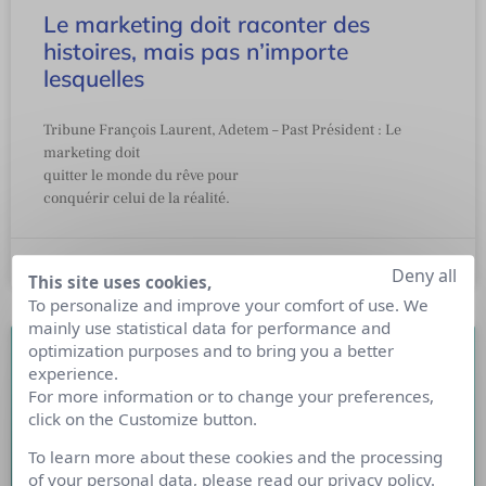
Le marketing doit raconter des
histoires, mais pas n’importe
lesquelles
Tribune François Laurent, Adetem – Past Président : Le
marketing doit
quitter le monde du rêve pour
conquérir celui de la réalité.
9 novembre 2022
Deny all
This site uses cookies,
To personalize and improve your comfort of use. We
mainly use statistical data for performance and
optimization purposes and to bring you a better
experience.
For more information or to change your preferences,
click on the Customize button.
To learn more about these cookies and the processing
of your personal data, please read our
privacy policy
.