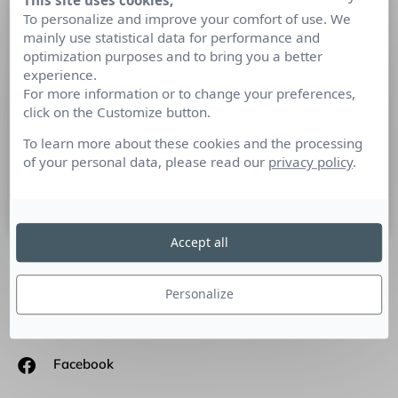
This site uses cookies,
L’utilisation de la data comme
To personalize and improve your comfort of use. We
mainly use statistical data for performance and
vecteur de développement et
optimization purposes and to bring you a better
d’inspiration
experience.
For more information or to change your preferences,
Tribune Marine Granger, Freelance en communication
click on the Customize button.
digitale : mon conseil, utiliser les publications sociales des
To learn more about these cookies and the processing
internautes pour extraire des données et inspirer d’autres
of your personal data, please read our
privacy policy
.
potentiels porteurs…
9 mars 2023
Accept all
SUIVEZ-NOUS
Personalize
Linkedin
Facebook