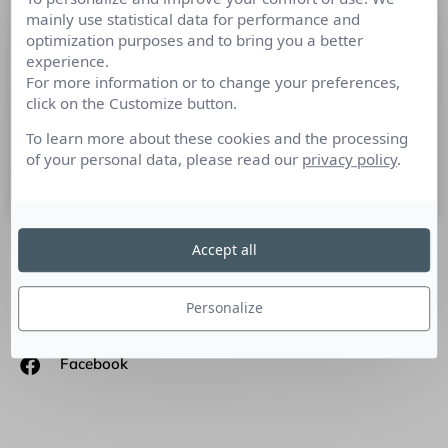
mainly use statistical data for performance and
Tout ce qu’il faut savoir sur les bases
optimization purposes and to bring you a better
de données médias
experience.
For more information or to change your preferences,
Trouver le bon journaliste à qui envoyer son communiqué de
click on the Customize button.
presse demande du temps. Et si vous vous simplifiez la vie
avec une base de données médias ?
To learn more about these cookies and the processing
of your personal data, please read our
privacy policy
.
9 mai 2023
Accept all
SUIVEZ-NOUS
Personalize
Linkedin
Facebook