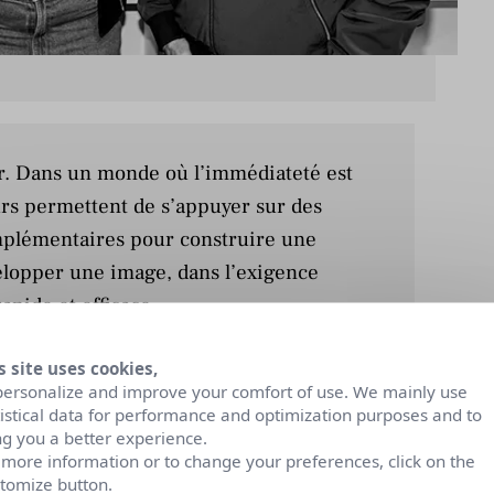
ir. Dans un monde où l’immédiateté est
rs permettent de s’appuyer sur des
mplémentaires pour construire une
velopper une image, dans l’exigence
pide et efficace.
t directeur associé des Cogiteurs.
s site uses cookies,
personalize and improve your comfort of use. We mainly use
tistical data for performance and optimization purposes and to
ng you a better experience.
 more information or to change your preferences, click on the
trepreneuriale qui est l’occasion de
tomize button.