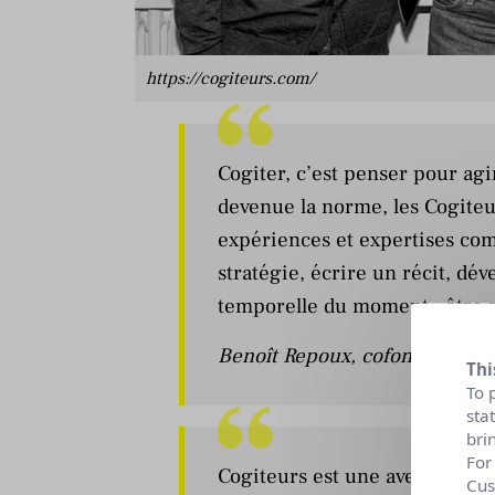
https://cogiteurs.com/
Cogiter, c’est penser pour ag
devenue la norme, les Cogiteu
expériences et expertises co
stratégie, écrire un récit, dé
temporelle du moment : être ra
Benoît Repoux
, cofondateur e
Thi
To 
sta
bri
For
Cogiteurs est une aventure en
Cus