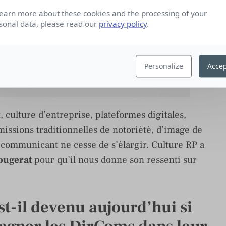
n de dircoms confirmés. 56 ans, c’est
learn more about these cookies and the processing of your
ttre les rênes et accompagner de
sonal data, please read our
privacy policy
.
 des leaders de la communication de
Personalize
Accep
r et associé des Cogiteurs.
 culture d’entreprise, plateformes digitales,
issions traditionnelles de notoriété, d’image de
 communicant ne cesse de s’élargir. Culture RP a
ougerat
pour qu’il nous donne son ressenti sur
st-il devenu aujourd’hui si