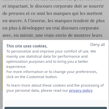
et impactant, le discours corporate doit se nourrir
de preuves et ce sont les marques qui les mettent
en œuvre. A l’inverse, les marques tendent de plus
en plus à développer un vrai discours corporate
avec, en miroir, une vraie envie de montrer leurs
engagements.
Deny all
This site uses cookies,
To personalize and improve your comfort of use. We
La crise a-t-elle modifié
mainly use statistical data for performance and
optimization purposes and to bring you a better
votre stratégie de
experience.
For more information or to change your preferences,
communication corporate
click on the Customize button.
et comment ?
To learn more about these cookies and the processing of
your personal data, please read our
privacy policy
.
On s’est plutôt adapté aux circonstances
exceptionnelles. L’impact et l’audience des réseaux