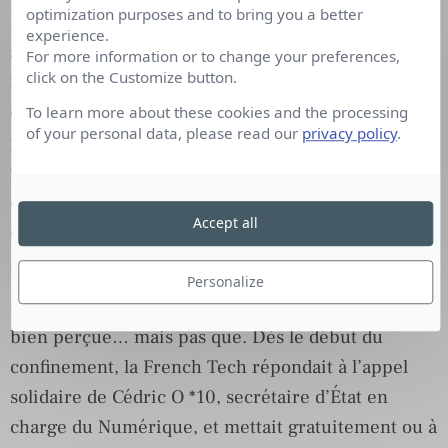
optimization purposes and to bring you a better
Désormais, place à une communication humaine,
experience.
authentique, responsable, solidaire, engagée et
For more information or to change your preferences,
click on the Customize button.
même incarnée. Une démarche résolument
centrée sur l’humain, dont les entreprises doivent
To learn more about these cookies and the processing
of your personal data, please read our
privacy policy
.
prendre la pleine mesure. Pourquoi ? Parce que
pour la moitié des Français.es, le comportement
des marques pendant la crise du Covid-19
Accept all
déterminera leurs futures décisions d’achats *8.
Une transparence, synonyme de confiance, que les
Personalize
acteurs de la grande distribution notamment ont
bien perçue… mais pas que. Dès le début du
confinement, la French Tech répondait à l’appel
solidaire de Cédric O *10, secrétaire d’État en
charge du Numérique, et mettait gratuitement ou à