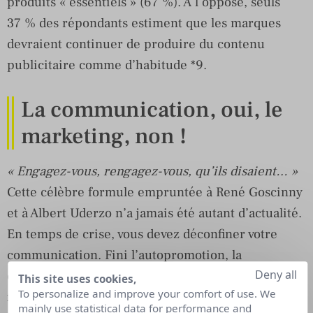
produits « essentiels » (67 %). À l’opposé, seuls
37 % des répondants estiment que les marques
devraient continuer de produire du contenu
publicitaire comme d’habitude *9.
La communication, oui, le
marketing, non !
« Engagez-vous, rengagez-vous, qu’ils disaient… »
Cette célèbre formule empruntée à René Goscinny
et à Albert Uderzo n’a jamais été autant d’actualité.
En temps de crise, vous devez déconfiner votre
communication. Fini l’autopromotion, la
Deny all
communication autocentrée ou les publicités à des
This site uses cookies,
To personalize and improve your comfort of use. We
fins marketing…
mainly use statistical data for performance and