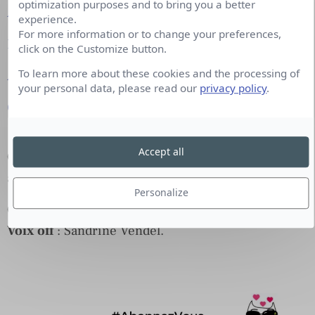
optimization purposes and to bring you a better
Apple Podcasts
experience.
For more information or to change your preferences,
Deezer
click on the Customize button.
To learn more about these cookies and the processing of
Amazon Music
your personal data, please read our
privacy policy
.
Google Podcasts
Accept all
Co-production
:
OFFREMEDIA
et en partenariat
avec
Cision
, éclaireur de Marques.
Personalize
Création graphique
: Saria Chémali.
Voix off
: Sandrine Vendel.