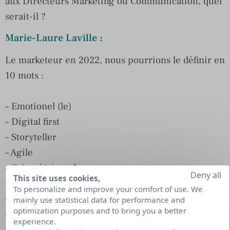
aux Directeurs Marketing ou Communication, quel
serait-il ?
Marie-Laure Laville :
Le marketeur en 2022, nous pourrions le définir en
10 mots :
– Emotionel (le)
– Digital first
– Storyteller
– Agile
– Orienté(e) performance
Deny all
This site uses cookies,
– Disruptif
To personalize and improve your comfort of use. We
– Éclaireur
mainly use statistical data for performance and
optimization purposes and to bring you a better
– Audacieux
experience.
– Hijacker