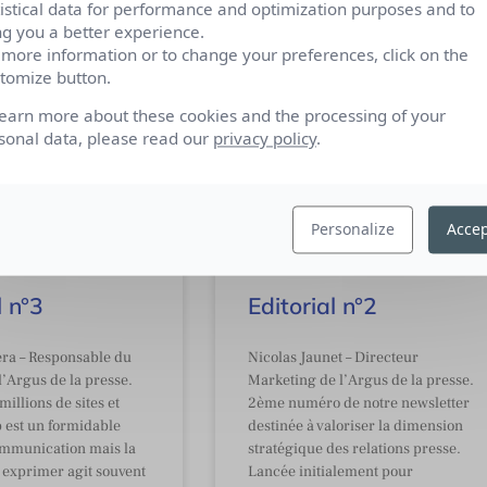
tistical data for performance and optimization purposes and to
ng you a better experience.
 more information or to change your preferences, click on the
tomize button.
learn more about these cookies and the processing of your
sonal data, please read our
privacy policy
.
Personalize
Accep
l n°3
Editorial n°2
ra – Responsable du
Nicolas Jaunet – Directeur
l’Argus de la presse.
Marketing de l’Argus de la presse.
millions de sites et
2ème numéro de notre newsletter
b est un formidable
destinée à valoriser la dimension
mmunication mais la
stratégique des relations presse.
y exprimer agit souvent
Lancée initialement pour