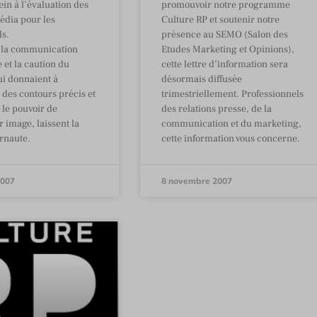
in à l’évaluation des
promouvoir notre programme
dia pour les
Culture RP et soutenir notre
ls.
présence au SEMO (Salon des
 la communication
Etudes Marketing et Opinions),
e et la caution du
cette lettre d’information sera
ui donnaient à
désormais diffusée
 des contours précis et
trimestriellement. Professionnels
le pouvoir de
des relations presse, de la
r image, laissent la
communication et du marketing,
ernaute.
cette information vous concerne.
2007
8 novembre 2007