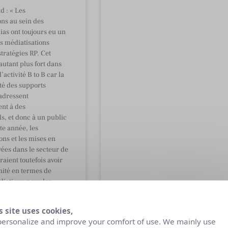
d : « Les
ons au sein des
as ont toujours eu un
s médiatisations
stratégies RP. Cet
autant plus fort dans
’activité B to B car la
ité des supports
adressent
ent à des
s, et donc à un public
tte année, les
ons et les mises en
ées dans le secteur de
raient toutefois avoir
mité en termes de
iatique pour les
s entreprises.
s site uses cookies,
personalize and improve your comfort of use. We mainly use
2008
8 novembre 2007