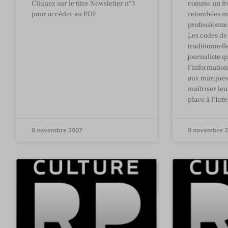
Cliquez sur le titre Newsletter n°3
comme un fre
pour accéder au PDF.
retombées mé
professionne
Les codes de
traditionnell
journaliste q
l’information
aux marques 
maîtriser leu
place à l’Int
8 novembre 2007
8 novembre 