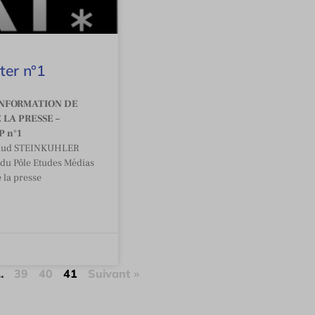
ter n°1
INFORMATION DE
 LA PRESSE –
 n°1
naud STEINKUHLER
du Pôle Etudes Médias
 la presse
…
39
40
41
Suivant »