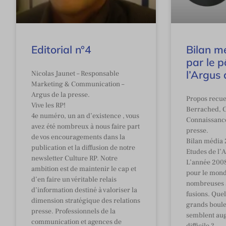
Editorial n°4
Bilan m
par le p
l’Argus 
Nicolas Jaunet – Responsable
Marketing & Communication –
Argus de la presse.
Propos recuei
Vive les RP!
Berrached, C
4e numéro, un an d’existence , vous
Connaissance
avez été nombreux à nous faire part
presse.
de vos encouragements dans la
Bilan média 
publication et la diffusion de notre
Etudes de l’A
newsletter Culture RP. Notre
L’année 200
ambition est de maintenir le cap et
pour le mond
d’en faire un véritable relais
nombreuses s
d’information destiné à valoriser la
fusions. Quel
dimension stratégique des relations
grands boul
presse. Professionnels de la
semblent au
communication et agences de
difficile ?