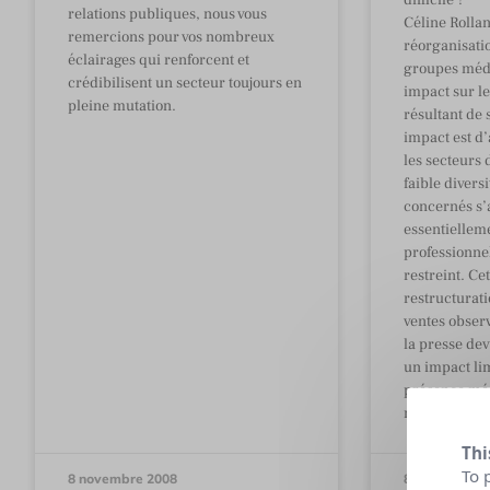
relations publiques, nous vous
Céline Rollan
remercions pour vos nombreux
réorganisati
éclairages qui renforcent et
groupes médi
crédibilisent un secteur toujours en
impact sur le
pleine mutation.
résultant de 
impact est d’
les secteurs d
faible divers
concernés s’
essentiellem
professionnel
restreint. Ce
restructurati
ventes observ
la presse dev
un impact li
présence méd
marques et le
Thi
To 
8 novembre 2008
8 novembre 