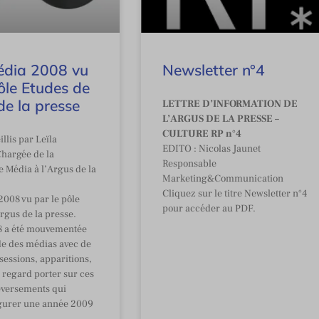
édia 2008 vu
Newsletter n°4
ôle Etudes de
de la presse
LETTRE D’INFORMATION DE
L’ARGUS DE LA PRESSE –
CULTURE RP n°4
llis par Leïla
EDITO : Nicolas Jaunet
hargée de la
Responsable
 Média à l’Argus de la
Marketing&Communication
Cliquez sur le titre Newsletter n°4
2008 vu par le pôle
pour accéder au PDF.
rgus de la presse.
8 a été mouvementée
e des médias avec de
essions, apparitions,
 regard porter sur ces
eversements qui
gurer une année 2009