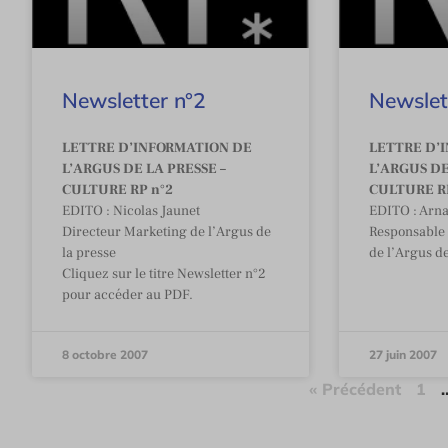
Newsletter n°2
Newslet
LETTRE D’INFORMATION DE
LETTRE D’
L’ARGUS DE LA PRESSE –
L’ARGUS DE
CULTURE RP n°2
CULTURE RP
EDITO : Nicolas Jaunet
EDITO : Ar
Directeur Marketing de l’Argus de
Responsable 
la presse
de l’Argus de
Cliquez sur le titre Newsletter n°2
pour accéder au PDF.
8 octobre 2007
27 juin 2007
« Précédent
1