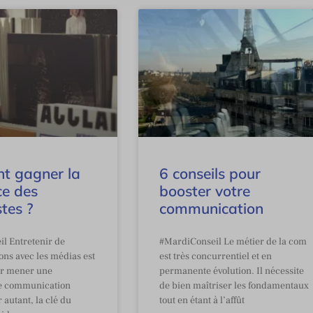
t gagner la
6 conseils pour
ce des
booster votre
stes ?
communication
l Entretenir de
#MardiConseil Le métier de la com
ions avec les médias est
est très concurrentiel et en
ur mener une
permanente évolution. Il nécessite
e communication
de bien maîtriser les fondamentaux
r autant, la clé du
tout en étant à l’affût