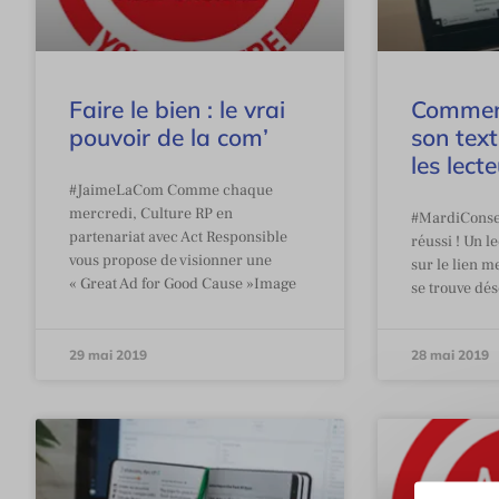
Faire le bien : le vrai
Comment
pouvoir de la com’
son tex
les lect
#JaimeLaCom Comme chaque
mercredi, Culture RP en
#MardiConseil
partenariat avec Act Responsible
réussi ! Un l
vous propose de visionner une
sur le lien me
« Great Ad for Good Cause »Image
se trouve dé
29 mai 2019
28 mai 2019