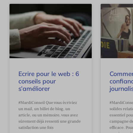
Ecrire pour le web : 6
Commen
conseils pour
confian
s’améliorer
journali
#MardiConseil Que vous écriviez
#MardiConsei
un mail, un billet de blog, un
solides relat
article, ou un mémoire, vous avez
essentiel po
sûrement déjà ressenti une grande
campagne d
satisfaction une fois
efficace. Pou