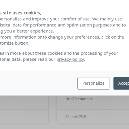
s site uses cookies,
personalize and improve your comfort of use. We mainly use
tistical data for performance and optimization purposes and to
ng you a better experience.
 more information or to change your preferences, click on the
tomize button.
bien : le vrai
Portfolio de créatifs :
 de la com’
6 étapes pour se
learn more about these cookies and the processing of your
sonal data, please read our
privacy policy
.
démarquer
m Comme chaque
lture RP en
#MardiConseil Mettre à jour son
avec Act Responsible
portfolio est une tâche passionnante
Personalize
Accep
 de visionner une
mais qui peut s’avérer intimidante,
or Good Cause »
en effet elle met les créatifs au défi
de sélectionner
14 mai 2019