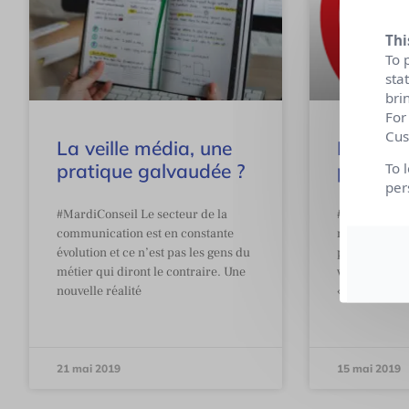
Thi
To 
sta
bri
For
Cus
La veille média, une
Faire le 
pratique galvaudée ?
pouvoir
To 
per
#MardiConseil Le secteur de la
#JaimeLaCo
communication est en constante
mercredi, Cu
évolution et ce n’est pas les gens du
partenariat 
métier qui diront le contraire. Une
vous propose
nouvelle réalité
« Great Ad f
21 mai 2019
15 mai 2019