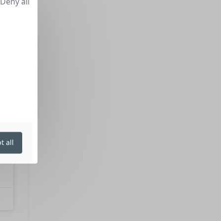
Deny all
t all