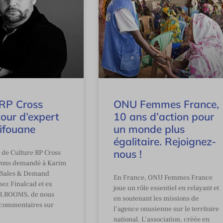
 RP Cross
ONU Femmes France,
tour d’expert
10 ans d’action pour
ifouane
un monde plus
égalitaire. Rejoignez-
nous !
e de Culture RP Cross
avons demandé à Karim
P Sales & Demand
En France, ONU Femmes France
hez Finalcad et ex
joue un rôle essentiel en relayant et
R.ROOMS, de nous
en soutenant les missions de
 commentaires sur
l’agence onusienne sur le territoire
national. L’association, créée en