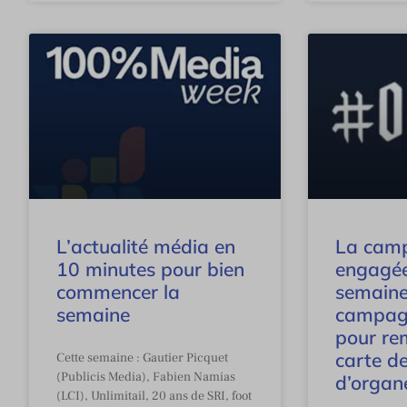
L’actualité média en
La cam
10 minutes pour bien
engagée
commencer la
semaine 
semaine
campagn
pour re
carte d
Cette semaine : Gautier Picquet
(Publicis Media), Fabien Namias
d’organ
(LCI), Unlimitail, 20 ans de SRI, foot