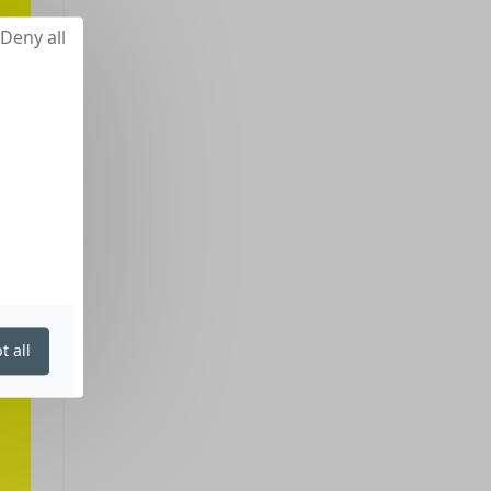
Deny all
t all