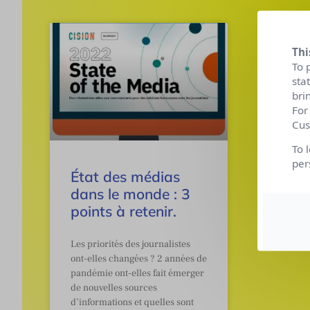
Thi
To 
sta
bri
For
Cus
To 
per
État des médias
dans le monde : 3
points à retenir.
Les priorités des journalistes
ont-elles changées ? 2 années de
pandémie ont-elles fait émerger
de nouvelles sources
d’informations et quelles sont