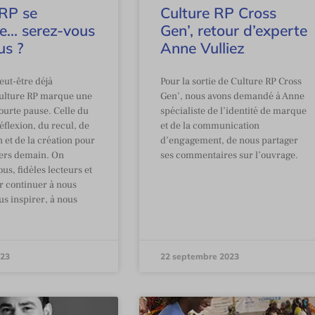
 RP se
Culture RP Cross
te… serez-vous
Gen’, retour d’experte
us ?
Anne Vulliez
eut-être déjà
Pour la sortie de Culture RP Cross
ulture RP marque une
Gen’, nous avons demandé à Anne
ourte pause. Celle du
spécialiste de l’identité de marque
éflexion, du recul, de
et de la communication
n et de la création pour
d’engagement, de nous partager
vers demain. On
ses commentaires sur l’ouvrage.
us, fidèles lecteurs et
ur continuer à nous
us inspirer, à nous
023
22 septembre 2023