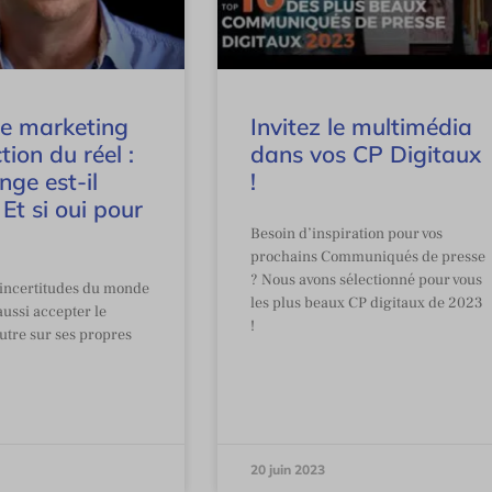
ie marketing
Invitez le multimédia
tion du réel :
dans vos CP Digitaux
enge est-il
!
 Et si oui pour
Besoin d’inspiration pour vos
prochains Communiqués de presse
? Nous avons sélectionné pour vous
 incertitudes du monde
les plus beaux CP digitaux de 2023
 aussi accepter le
!
utre sur ses propres
20 juin 2023