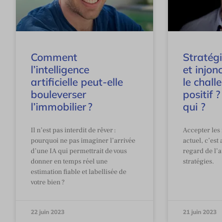
Comment
Stratég
l’intelligence
et injonc
artificielle peut-elle
le chall
bouleverser
positif ?
l’immobilier ?
qui ?
Il n’est pas interdit de rêver :
Accepter les
pourquoi ne pas imaginer l’arrivée
actuel, c’est
d’une IA qui permettrait de vous
regard de l’a
donner en temps réel une
stratégies.
estimation fiable et labellisée de
votre bien ?
22 juin 2023
21 juin 2023