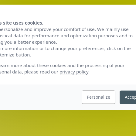
s site uses cookies,
personalize and improve your comfort of use. We mainly use
tistical data for performance and optimization purposes and to
ng you a better experience.
 more information or to change your preferences, click on the
tomize button.
learn more about these cookies and the processing of your
sonal data, please read our
privacy policy
.
Personalize
Accep