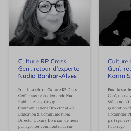
Culture RP Cross
Culture
Gen’, retour d’experte
Gen’, re
Nadia Bahhar-Alves
Karim S
Pour la sortie de Culture RP Cross
Pour la sorti
Gen’, nous avons demandé Nadia
Gen’, nous 
Bahhar-Alves, Group
Sifouane, V
Communications Director at AD
generation c
Education & Communications
Cofounder P
Director Luxury Division, de nous
partager ses
partager ses commentaires sur
l’ouvrage.