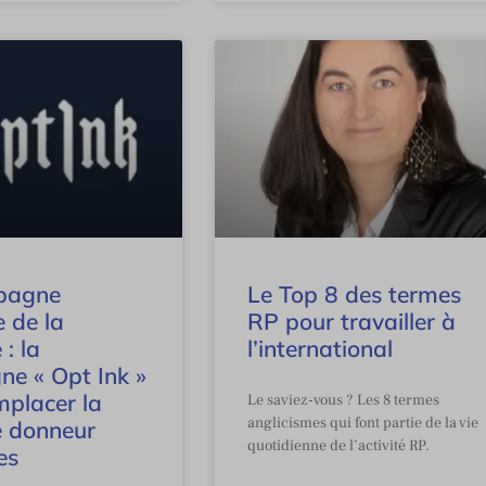
pagne
Le Top 8 des termes
 de la
RP pour travailler à
: la
l’international
e « Opt Ink »
mplacer la
Le saviez-vous ? Les 8 termes
anglicismes qui font partie de la vie
e donneur
quotidienne de l’activité RP.
es