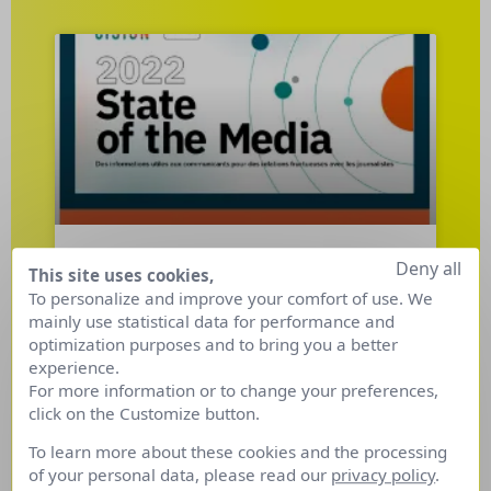
Deny all
This site uses cookies,
État des médias dans le
To personalize and improve your comfort of use. We
monde : 3 points à retenir.
mainly use statistical data for performance and
optimization purposes and to bring you a better
Les priorités des journalistes ont-elles changées
experience.
? 2 années de pandémie ont-elles fait émerger
For more information or to change your preferences,
de nouvelles sources d’informations et quelles
click on the Customize button.
sont leurs attentes face aux communicants ?
To learn more about these cookies and the processing
Éléments de réponse dans l’étude que Cision
of your personal data, please read our
privacy policy
.
vient de sortir …