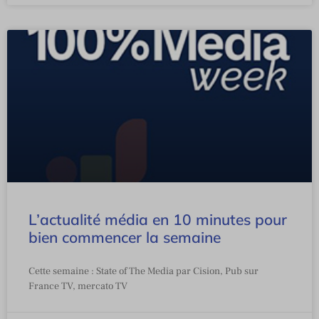
L’actualité média en 10 minutes pour
bien commencer la semaine
Cette semaine : State of The Media par Cision, Pub sur
France TV, mercato TV