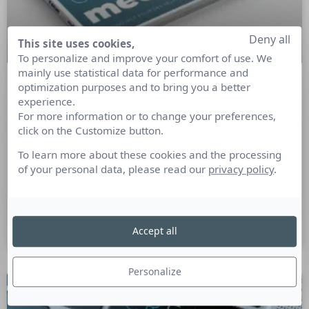
Deny all
This site uses cookies,
To personalize and improve your comfort of use. We
mainly use statistical data for performance and
optimization purposes and to bring you a better
3 points à améliorer dans vos
experience.
relations avec les journalistes
For more information or to change your preferences,
click on the Customize button.
L’étude Cision SOTM montre à quel point la connaissance
To learn more about these cookies and the processing
des médias et du métier est essentielle pour arriver à capter
of your personal data, please read our
privacy policy
.
l’attention des journalistes aujourd’hui en surcharge de
travail.
Accept all
14 septembre 2021
Personalize