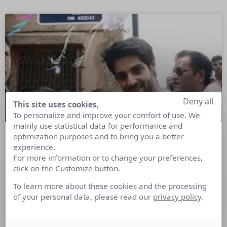
Deny all
This site uses cookies,
To personalize and improve your comfort of use. We
mainly use statistical data for performance and
optimization purposes and to bring you a better
experience.
Avec sa campagne #StreetNaming,
For more information or to change your preferences,
l’Inde donne des noms d’écoliers à ses
click on the Customize button.
rues
To learn more about these cookies and the processing
of your personal data, please read our
privacy policy
.
#StreetNaming la campgane qui redonne aux écoliers
indiens une raison de croire aux vertus de l’instruction