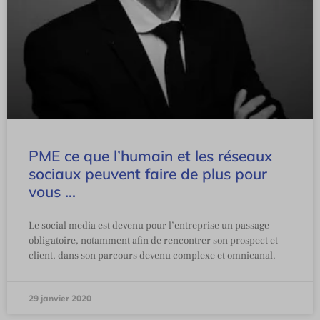
PME ce que l’humain et les réseaux
sociaux peuvent faire de plus pour
vous …
Le social media est devenu pour l’entreprise un passage
obligatoire, notamment afin de rencontrer son prospect et
client, dans son parcours devenu complexe et omnicanal.
29 janvier 2020