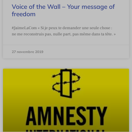
Voice of the Wall – Your message of
freedom
#JaimeLaCom « Si je peux te demander une seule chose :
ne me reconstruis pas, nulle part, pas même dans ta tête. »
27 novembre 2019