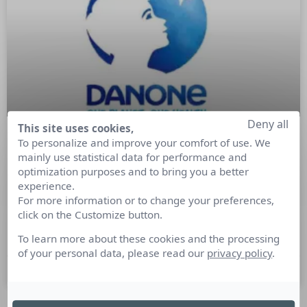
Deny all
This site uses cookies,
To personalize and improve your comfort of use. We
Danone – « Danone One Planet One
mainly use statistical data for performance and
Health »
optimization purposes and to bring you a better
experience.
For more information or to change your preferences,
« Les consommateurs ont soif de changement. Ils comptent
click on the Customize button.
sur de grandes entreprises comme Danone pour mettre leur
puissance au service de la création d’un monde meilleur. »
To learn more about these cookies and the processing
of your personal data, please read our
privacy policy
.
13 novembre 2019