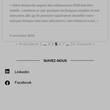
« Votre démarche auprès des influenceurs B2B doit être
subtile, commencez par quelques techniques simples et non
intrusives afin qu’ils puissent rapidement identifier votre
marque lorsque vous vous adresserez concrètement à eux. »
5 novembre 2019
« Précédent
1
…
3
4
5
6
7
…
16
Suivant »
SUIVEZ-NOUS
Linkedin
Facebook