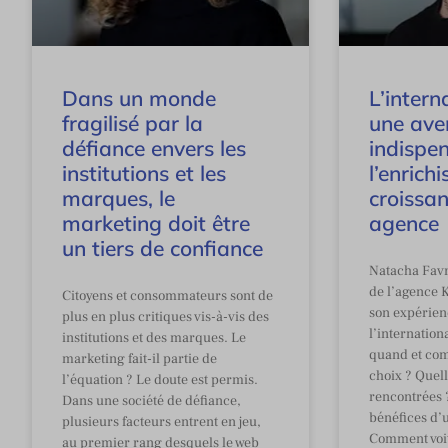
Dans un monde
L’intern
fragilisé par la
une ave
défiance envers les
indispe
institutions et les
l’enrich
marques, le
croissa
marketing doit être
agence
un tiers de confiance
Natacha Favr
de l’agence K
Citoyens et consommateurs sont de
son expérien
plus en plus critiques vis-à-vis des
l’internation
institutions et des marques. Le
quand et comm
marketing fait-il partie de
choix ? Quelle
l’équation ? Le doute est permis.
rencontrées ?
Dans une société de défiance,
bénéfices d’u
plusieurs facteurs entrent en jeu,
Comment voit-
au premier rang desquels le web