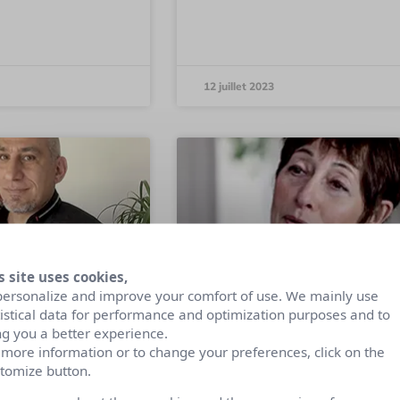
12 juillet 2023
s site uses cookies,
personalize and improve your comfort of use. We mainly use
tistical data for performance and optimization purposes and to
ng you a better experience.
, sauveur ou
Le marketing ne peut
 more information or to change your preferences, click on the
ur des RP ?
pas sauver les
tomize button.
marques qui n’ont