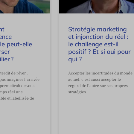
nt
Stratégie marketing
gence
et injonction du réel :
lle peut-elle
le challenge est-il
rser
positif ? Et si oui pour
lier ?
qui ?
nterdit de rêver :
Accepter les incertitudes du monde
pas imaginer l’arrivée
actuel, c’est aussi accepter le
permettrait de vous
regard de l’autre sur ses propres
mps réel une
stratégies.
able et labellisée de