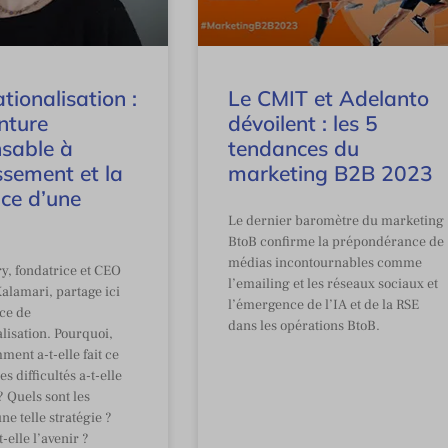
ationalisation :
Le CMIT et Adelanto
nture
dévoilent : les 5
nsable à
tendances du
issement et la
marketing B2B 2023
nce d’une
Le dernier baromètre du marketing
BtoB confirme la prépondérance de
médias incontournables comme
y, fondatrice et CEO
l’emailing et les réseaux sociaux et
alamari, partage ici
l’émergence de l’IA et de la RSE
ce de
dans les opérations BtoB.
alisation. Pourquoi,
ent a-t-elle fait ce
s difficultés a-t-elle
 Quels sont les
ne telle stratégie ?
elle l’avenir ?