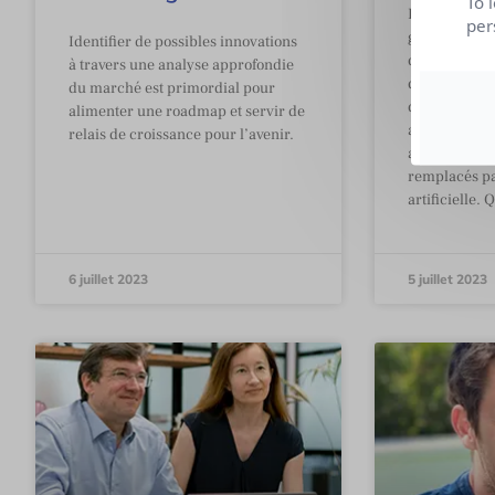
To 
Depuis quelq
per
génératives s
Identifier de possibles innovations
discussions e
à travers une analyse approfondie
que par Chat
du marché est primordial pour
des relations
alimenter une roadmap et servir de
annoncent la 
relais de croissance pour l’avenir.
attachés de p
remplacés par
artificielle.
6 juillet 2023
5 juillet 2023