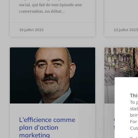
social, qui fait de tout épisode une
conversation, un débat…
19 juillet 2023
13 juillet 2023
Thi
To 
sta
bri
L’efficience comme
ChatGPT
For
plan d’action
fossoye
Cus
marketing