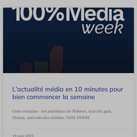
L’actualité média en 10 minutes pour
bien commencer la semaine
Cette semaine : les ambitions de Molotov, marché pub,
Disney, mercato des médias, OOH-DOOH
15 mai 2023