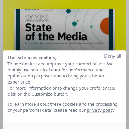
Deny all
This site uses cookies,
To personalize and improve your comfort of use. We
mainly use statistical data for performance and
État des médias dans le
optimization purposes and to bring you a better
monde : 3 points à retenir.
experience.
For more information or to change your preferences,
click on the Customize button.
Les priorités des journalistes ont-elles changées
? 2 années de pandémie ont-elles fait émerger
To learn more about these cookies and the processing
de nouvelles sources d’informations et quelles
of your personal data, please read our
privacy policy
.
sont leurs attentes face aux communicants ?
Éléments de réponse dans l’étude que Cision
vient de sortir …