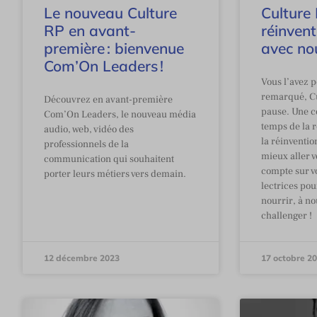
Le nouveau Culture
Culture
RP en avant-
réinven
première : bienvenue
avec no
Com’On Leaders !
Vous l’avez p
remarqué, C
Découvrez en avant-première
pause. Une c
Com’On Leaders, le nouveau média
temps de la r
audio, web, vidéo des
la réinventio
professionnels de la
mieux aller 
communication qui souhaitent
compte sur vo
porter leurs métiers vers demain.
lectrices po
nourrir, à no
challenger !
12 décembre 2023
17 octobre 2