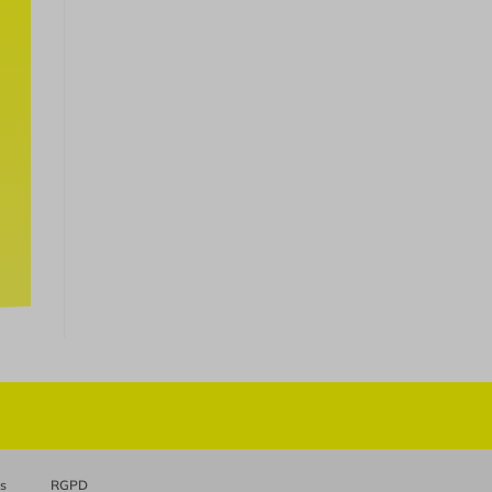
es
RGPD