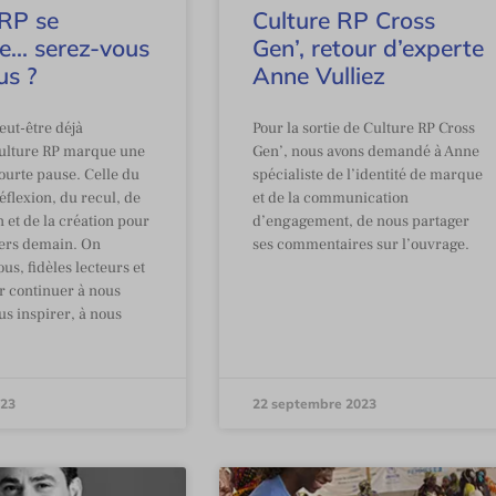
 RP se
Culture RP Cross
te… serez-vous
Gen’, retour d’experte
us ?
Anne Vulliez
eut-être déjà
Pour la sortie de Culture RP Cross
ulture RP marque une
Gen’, nous avons demandé à Anne
ourte pause. Celle du
spécialiste de l’identité de marque
éflexion, du recul, de
et de la communication
n et de la création pour
d’engagement, de nous partager
vers demain. On
ses commentaires sur l’ouvrage.
us, fidèles lecteurs et
ur continuer à nous
us inspirer, à nous
023
22 septembre 2023