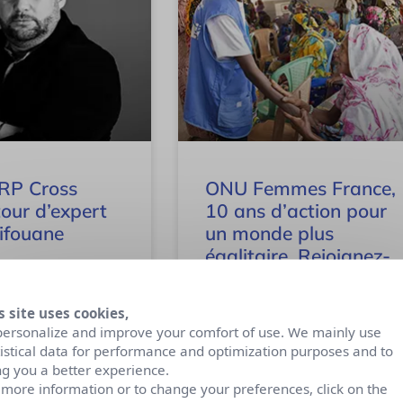
 RP Cross
ONU Femmes France,
tour d’expert
10 ans d’action pour
ifouane
un monde plus
égalitaire. Rejoignez-
nous !
e de Culture RP Cross
avons demandé à Karim
s site uses cookies,
P Sales & Demand
En France, ONU Femmes France
personalize and improve your comfort of use. We mainly use
hez Finalcad et ex
joue un rôle essentiel en relayant et
tistical data for performance and optimization purposes and to
R.ROOMS, de nous
en soutenant les missions de
ng you a better experience.
 commentaires sur
l’agence onusienne sur le territoire
 more information or to change your preferences, click on the
national. L’association, créée en