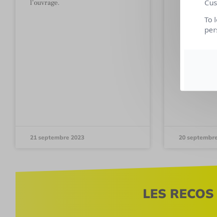
Cus
l’ouvrage.
To 
per
21 septembre 2023
20 septembr
LES RECOS