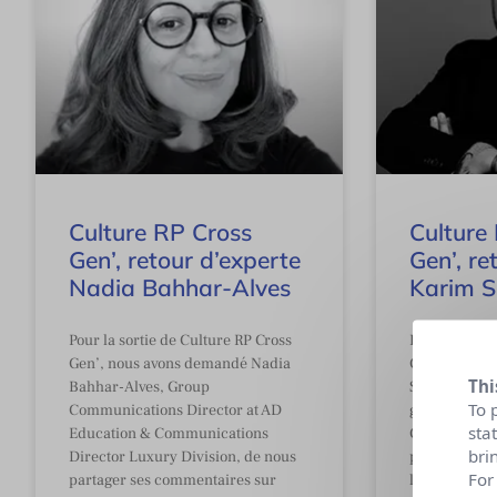
Culture RP Cross
Culture
Gen’, retour d’experte
Gen’, re
Nadia Bahhar-Alves
Karim S
Pour la sortie de Culture RP Cross
Pour la sorti
Gen’, nous avons demandé Nadia
Gen’, nous 
Thi
Bahhar-Alves, Group
Sifouane, V
To 
Communications Director at AD
generation c
sta
Education & Communications
Cofounder P
bri
Director Luxury Division, de nous
partager ses
For
partager ses commentaires sur
l’ouvrage.