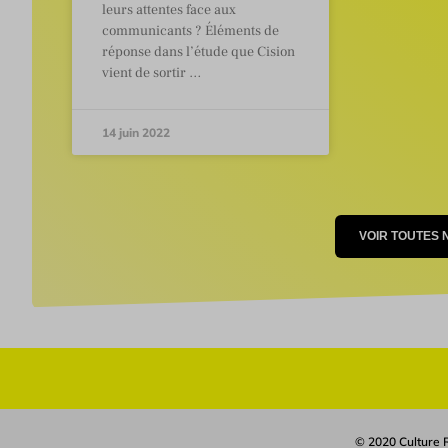
leurs attentes face aux
communicants ? Éléments de
réponse dans l’étude que Cision
vient de sortir …
14 juin 2022
VOIR TOUTES
© 2020 Culture R