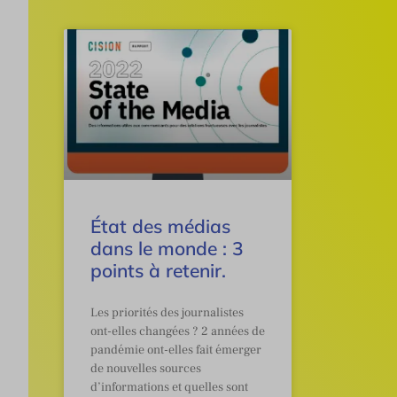
État des médias
dans le monde : 3
points à retenir.
Les priorités des journalistes
ont-elles changées ? 2 années de
pandémie ont-elles fait émerger
de nouvelles sources
d’informations et quelles sont