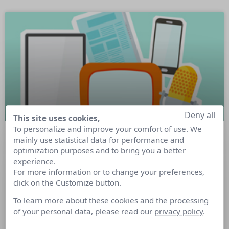
Deny all
This site uses cookies,
To personalize and improve your comfort of use. We
mainly use statistical data for performance and
L’actualité média en 10 minutes pour
optimization purposes and to bring you a better
bien commencer la semaine
experience.
For more information or to change your preferences,
click on the Customize button.
Cette semaine : échec de la fusion TF1/M6, interview de
Raphaël Porte (Altice Media), France TV Pub, Diverto,
To learn more about these cookies and the processing
Webedia …
of your personal data, please read our
privacy policy
.