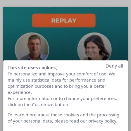
Deny all
This site uses cookies,
To personalize and improve your comfort of use. We
mainly use statistical data for performance and
Équilibre entre engagement et
optimization purposes and to bring you a better
business : l’exemple d’Engie
experience.
For more information or to change your preferences,
click on the Customize button.
Dounia Alno, Directrice de la Marque chez Engie, raconte
comment Engie a développé sa stratégie de marque, les
To learn more about these cookies and the processing
enjeux d’aujourd’hui et de demain et l’importance pour la
of your personal data, please read our
privacy policy
.
communication de rester orienté business.