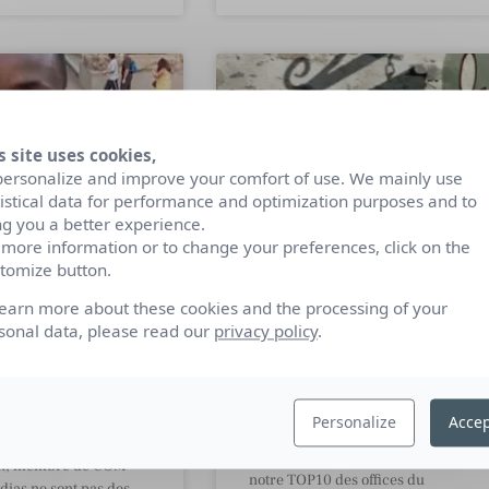
s site uses cookies,
personalize and improve your comfort of use. We mainly use
tistical data for performance and optimization purposes and to
ng you a better experience.
 more information or to change your preferences, click on the
tomize button.
ature des
Top 10 des offices du
learn more about these cookies and the processing of your
sonal data, please read our
privacy policy
.
s tendances :
Tourisme en France
erce de la
uté
Envie de découvrir vos prochains
lieux de vacances ? Visitez les
Personalize
Accep
comptes des professionnels du
sa Camara,
tourisme les plus influents grâce à
t, membre de COM-
notre TOP10 des offices du