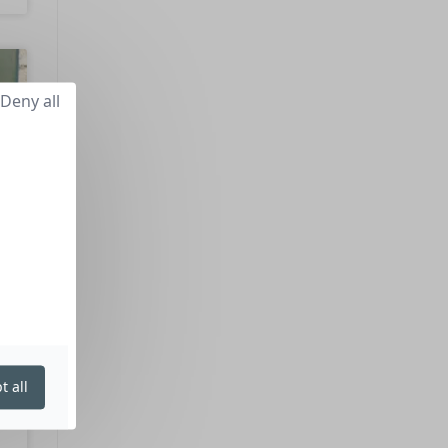
Deny all
t all