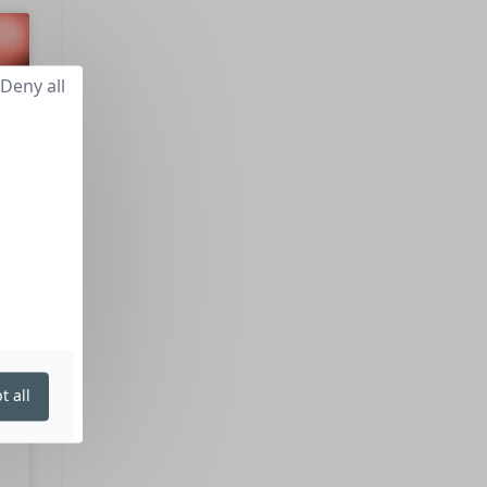
Deny all
t all