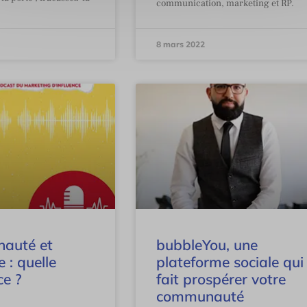
communication, marketing et RP.
8 mars 2022
auté et
bubbleYou, une
 : quelle
plateforme sociale qui
ce ?
fait prospérer votre
communauté