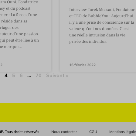
am Ouni, Fondatrice
cy et du podcast
Interview Tarek Messadi, Fondateur
rner : La force d’une
et CEO de BubbleYou : Aujourd’hui,
réside dans sa
il y a une prise de conscience sur la
rtager des
valeur qu’ont nos données. C’est
autour d’une passion.
une réelle intrusion dans la vie
ui peut être liée à un
privée des individus.
une marque…
22
16 février 2022
3
4
5
6
…
70
Suivant »
P. Tous droits réservés
Nous contacter
CGU
Mentions légal