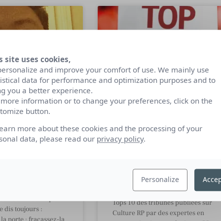
s site uses cookies,
personalize and improve your comfort of use. We mainly use
tistical data for performance and optimization purposes and to
ng you a better experience.
 more information or to change your preferences, click on the
tomize button.
 décodeur de
Top 10 des articles
learn more about these cookies and the processing of your
veut dire quoi ?
Culture RP les plus lus
sonal data, please read our
privacy policy
.
écrits par des
expertes
aurent FRANCOIS-
 de Maverick
on. Créateur de
Personalize
Accep
Pour la Journée Internationale des
mme Le Décodeur de la
droits de la femme, retrouvez nos
 et Music Non Stop
Tops 10 des tribunes publiées sur
e dis toujours :
Culture RP par des expertes en
la porte ; fracassez-la