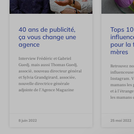
40 ans de publicité,
Tops 10
ça vous change une
influen
agence
pour la 
mères
Interview Frédéric et Gabriel
Guedj, mais aussi Thomas Guedj,
Retrouvez no
associé, nouveau directeur général
influenceuse
et Sylvia Grandgirard, associée,
Instagram. V
nouvelle directrice générale
mamans les p
adjointe de l’Agence Magazine
et à l’étrang
les mamans 
8 juin 2022
25 mai 2022