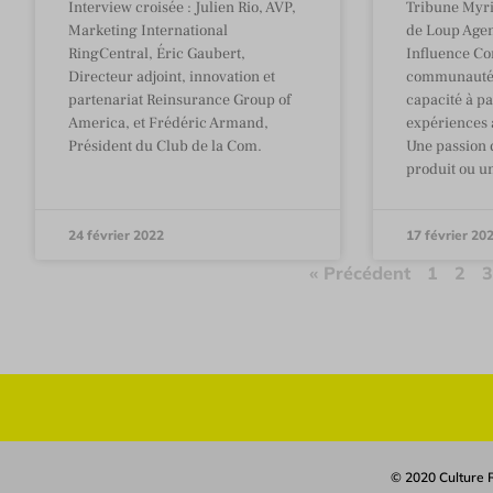
Interview croisée : Julien Rio, AVP,
Tribune Myri
Marketing International
de Loup Agen
RingCentral, Éric Gaubert,
Influence Co
Directeur adjoint, innovation et
communauté 
partenariat Reinsurance Group of
capacité à pa
America, et Frédéric Armand,
expériences 
Président du Club de la Com.
Une passion q
produit ou 
24 février 2022
17 février 20
« Précédent
1
2
© 2020 Culture R