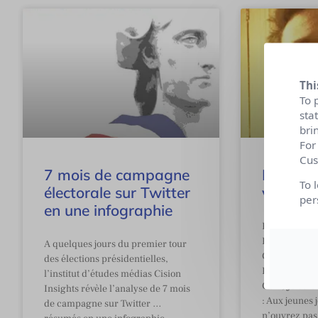
Thi
To 
sta
bri
For
Cus
7 mois de campagne
Être un
To 
électorale sur Twitter
vie, ça 
per
en une infographie
Interview L
EUGENE, CEO
A quelques jours du premier tour
Communicati
des élections présidentielles,
Podcasts co
l’institut d’études médias Cision
Com, Je Suis
Insights révèle l’analyse de 7 mois
: Aux jeunes j
de campagne sur Twitter …
n’ouvrez pas 