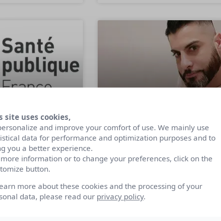
s site uses cookies,
personalize and improve your comfort of use. We mainly use
icité engagée
La Fédération des
tistical data for performance and optimization purposes and to
maine : Lettre
Ascenseurs, entre
ng you a better experience.
 more information or to change your preferences, click on the
ême, la
innovation, RSE et
tomize button.
e campagne
écoute des besoins
é Publique
des utilisateurs
learn more about these cookies and the processing of your
sonal data, please read our
privacy policy
.
Interview Raïd Zaraket,
Responsable Communication de la