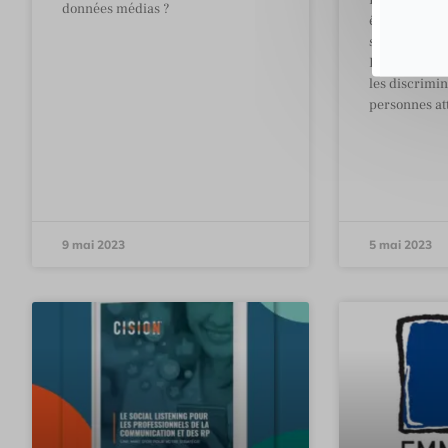
Parce que la 
données médias ?
être vertueus
semaine la 
Publique Fra
les discrimin
personnes at
9 mai 2023
5 mai 2023