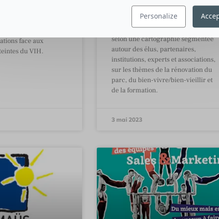
publicité peut aussi
Fédération des Ascenseurs : nous
e, découvrez cette
Personalize
Accep
approchons nos différents publics
campagne de Santé
en arborescence de 4 déclinaisons,
nce pour lutter contre
selon une cartographie segmentée
ations face aux
autour des élus, partenaires,
teintes du VIH.
institutions, experts et associations,
sur les thèmes de la rénovation du
parc, du bien-vivre/bien-vieillir et
de la formation.
3 mai 2023