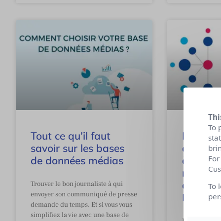
Thi
To 
Tout ce qu’il faut
La publ
sta
savoir sur les bases
de la se
bri
For
de données médias
à moi-m
Cus
nouvell
de Sant
Trouver le bon journaliste à qui
To 
envoyer son communiqué de presse
France
per
demande du temps. Et si vous vous
simplifiez la vie avec une base de