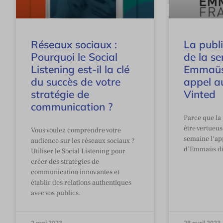
Réseaux sociaux :
La publ
Pourquoi le Social
de la se
Listening est-il la clé
Emmaüs
du succès de votre
appel a
stratégie de
Vinted
communication ?
Parce que la 
être vertueus
Vous voulez comprendre votre
semaine l‘ap
audience sur les réseaux sociaux ?
d’Emmaüs dir
Utiliser le Social Listening pour
créer des stratégies de
communication innovantes et
établir des relations authentiques
avec vos publics.
2 mai 2023
28 avril 2023