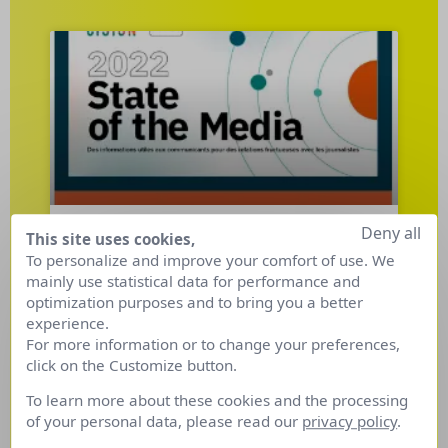
Deny all
This site uses cookies,
État des médias dans le
To personalize and improve your comfort of use. We
monde : 3 points à retenir.
mainly use statistical data for performance and
optimization purposes and to bring you a better
experience.
Les priorités des journalistes ont-elles changées
For more information or to change your preferences,
? 2 années de pandémie ont-elles fait émerger
click on the Customize button.
de nouvelles sources d’informations et quelles
sont leurs attentes face aux communicants ?
To learn more about these cookies and the processing
Éléments de réponse dans l’étude que Cision
of your personal data, please read our
privacy policy
.
vient de sortir …